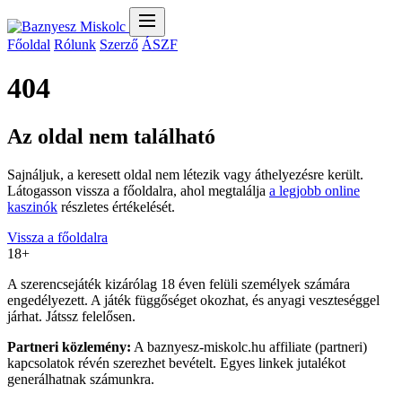
Főoldal
Rólunk
Szerző
ÁSZF
404
Az oldal nem található
Sajnáljuk, a keresett oldal nem létezik vagy áthelyezésre került.
Látogasson vissza a főoldalra, ahol megtalálja
a legjobb online
kaszinók
részletes értékelését.
Vissza a főoldalra
18+
A szerencsejáték kizárólag 18 éven felüli személyek számára
engedélyezett. A játék függőséget okozhat, és anyagi veszteséggel
járhat. Játssz felelősen.
Partneri közlemény:
A baznyesz-miskolc.hu affiliate (partneri)
kapcsolatok révén szerezhet bevételt. Egyes linkek jutalékot
generálhatnak számunkra.