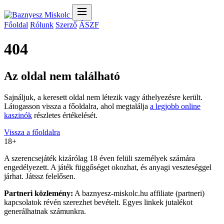
Főoldal
Rólunk
Szerző
ÁSZF
404
Az oldal nem található
Sajnáljuk, a keresett oldal nem létezik vagy áthelyezésre került.
Látogasson vissza a főoldalra, ahol megtalálja
a legjobb online
kaszinók
részletes értékelését.
Vissza a főoldalra
18+
A szerencsejáték kizárólag 18 éven felüli személyek számára
engedélyezett. A játék függőséget okozhat, és anyagi veszteséggel
járhat. Játssz felelősen.
Partneri közlemény:
A baznyesz-miskolc.hu affiliate (partneri)
kapcsolatok révén szerezhet bevételt. Egyes linkek jutalékot
generálhatnak számunkra.