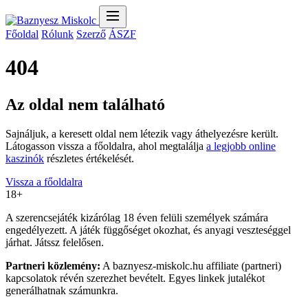
Főoldal
Rólunk
Szerző
ÁSZF
404
Az oldal nem található
Sajnáljuk, a keresett oldal nem létezik vagy áthelyezésre került.
Látogasson vissza a főoldalra, ahol megtalálja
a legjobb online
kaszinók
részletes értékelését.
Vissza a főoldalra
18+
A szerencsejáték kizárólag 18 éven felüli személyek számára
engedélyezett. A játék függőséget okozhat, és anyagi veszteséggel
járhat. Játssz felelősen.
Partneri közlemény:
A baznyesz-miskolc.hu affiliate (partneri)
kapcsolatok révén szerezhet bevételt. Egyes linkek jutalékot
generálhatnak számunkra.