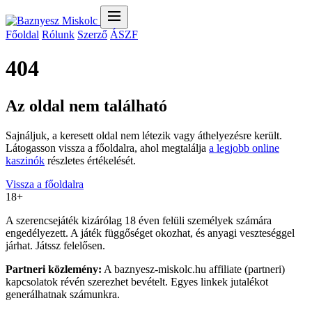
Főoldal
Rólunk
Szerző
ÁSZF
404
Az oldal nem található
Sajnáljuk, a keresett oldal nem létezik vagy áthelyezésre került.
Látogasson vissza a főoldalra, ahol megtalálja
a legjobb online
kaszinók
részletes értékelését.
Vissza a főoldalra
18+
A szerencsejáték kizárólag 18 éven felüli személyek számára
engedélyezett. A játék függőséget okozhat, és anyagi veszteséggel
járhat. Játssz felelősen.
Partneri közlemény:
A baznyesz-miskolc.hu affiliate (partneri)
kapcsolatok révén szerezhet bevételt. Egyes linkek jutalékot
generálhatnak számunkra.