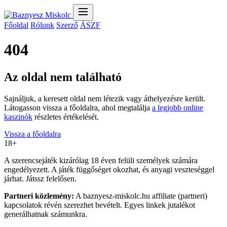
Főoldal
Rólunk
Szerző
ÁSZF
404
Az oldal nem található
Sajnáljuk, a keresett oldal nem létezik vagy áthelyezésre került.
Látogasson vissza a főoldalra, ahol megtalálja
a legjobb online
kaszinók
részletes értékelését.
Vissza a főoldalra
18+
A szerencsejáték kizárólag 18 éven felüli személyek számára
engedélyezett. A játék függőséget okozhat, és anyagi veszteséggel
járhat. Játssz felelősen.
Partneri közlemény:
A baznyesz-miskolc.hu affiliate (partneri)
kapcsolatok révén szerezhet bevételt. Egyes linkek jutalékot
generálhatnak számunkra.