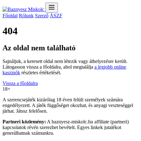
Főoldal
Rólunk
Szerző
ÁSZF
404
Az oldal nem található
Sajnáljuk, a keresett oldal nem létezik vagy áthelyezésre került.
Látogasson vissza a főoldalra, ahol megtalálja
a legjobb online
kaszinók
részletes értékelését.
Vissza a főoldalra
18+
A szerencsejáték kizárólag 18 éven felüli személyek számára
engedélyezett. A játék függőséget okozhat, és anyagi veszteséggel
járhat. Játssz felelősen.
Partneri közlemény:
A baznyesz-miskolc.hu affiliate (partneri)
kapcsolatok révén szerezhet bevételt. Egyes linkek jutalékot
generálhatnak számunkra.