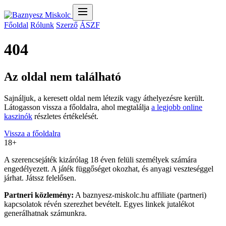
Főoldal
Rólunk
Szerző
ÁSZF
404
Az oldal nem található
Sajnáljuk, a keresett oldal nem létezik vagy áthelyezésre került.
Látogasson vissza a főoldalra, ahol megtalálja
a legjobb online
kaszinók
részletes értékelését.
Vissza a főoldalra
18+
A szerencsejáték kizárólag 18 éven felüli személyek számára
engedélyezett. A játék függőséget okozhat, és anyagi veszteséggel
járhat. Játssz felelősen.
Partneri közlemény:
A baznyesz-miskolc.hu affiliate (partneri)
kapcsolatok révén szerezhet bevételt. Egyes linkek jutalékot
generálhatnak számunkra.