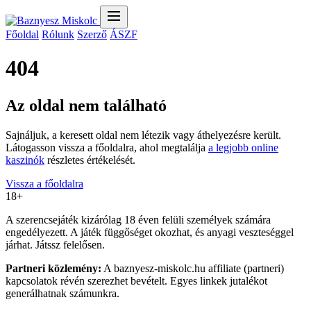
Főoldal
Rólunk
Szerző
ÁSZF
404
Az oldal nem található
Sajnáljuk, a keresett oldal nem létezik vagy áthelyezésre került.
Látogasson vissza a főoldalra, ahol megtalálja
a legjobb online
kaszinók
részletes értékelését.
Vissza a főoldalra
18+
A szerencsejáték kizárólag 18 éven felüli személyek számára
engedélyezett. A játék függőséget okozhat, és anyagi veszteséggel
járhat. Játssz felelősen.
Partneri közlemény:
A baznyesz-miskolc.hu affiliate (partneri)
kapcsolatok révén szerezhet bevételt. Egyes linkek jutalékot
generálhatnak számunkra.