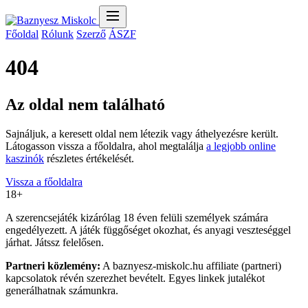
Főoldal
Rólunk
Szerző
ÁSZF
404
Az oldal nem található
Sajnáljuk, a keresett oldal nem létezik vagy áthelyezésre került.
Látogasson vissza a főoldalra, ahol megtalálja
a legjobb online
kaszinók
részletes értékelését.
Vissza a főoldalra
18+
A szerencsejáték kizárólag 18 éven felüli személyek számára
engedélyezett. A játék függőséget okozhat, és anyagi veszteséggel
járhat. Játssz felelősen.
Partneri közlemény:
A baznyesz-miskolc.hu affiliate (partneri)
kapcsolatok révén szerezhet bevételt. Egyes linkek jutalékot
generálhatnak számunkra.