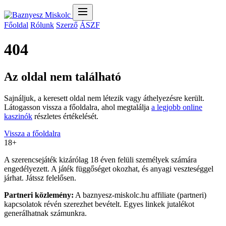
Főoldal
Rólunk
Szerző
ÁSZF
404
Az oldal nem található
Sajnáljuk, a keresett oldal nem létezik vagy áthelyezésre került.
Látogasson vissza a főoldalra, ahol megtalálja
a legjobb online
kaszinók
részletes értékelését.
Vissza a főoldalra
18+
A szerencsejáték kizárólag 18 éven felüli személyek számára
engedélyezett. A játék függőséget okozhat, és anyagi veszteséggel
járhat. Játssz felelősen.
Partneri közlemény:
A baznyesz-miskolc.hu affiliate (partneri)
kapcsolatok révén szerezhet bevételt. Egyes linkek jutalékot
generálhatnak számunkra.