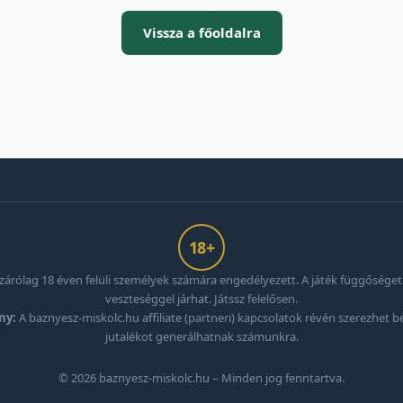
Vissza a főoldalra
18+
izárólag 18 éven felüli személyek számára engedélyezett. A játék függőséget
veszteséggel járhat. Játssz felelősen.
ny:
A baznyesz-miskolc.hu affiliate (partneri) kapcsolatok révén szerezhet be
jutalékot generálhatnak számunkra.
© 2026 baznyesz-miskolc.hu – Minden jog fenntartva.