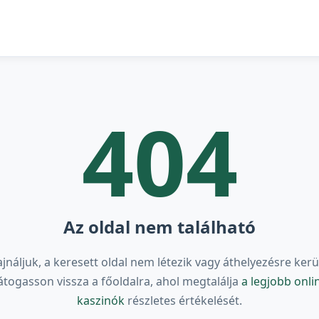
404
Az oldal nem található
ajnáljuk, a keresett oldal nem létezik vagy áthelyezésre kerül
átogasson vissza a főoldalra, ahol megtalálja
a legjobb onli
kaszinók
részletes értékelését.