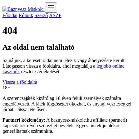
Főoldal
Rólunk
Szerző
ÁSZF
404
Az oldal nem található
Sajnáljuk, a keresett oldal nem létezik vagy áthelyezésre került.
Látogasson vissza a főoldalra, ahol megtalálja
a legjobb online
kaszinók
részletes értékelését.
Vissza a főoldalra
18+
A szerencsejáték kizárólag 18 éven felüli személyek számára
engedélyezett. A játék függőséget okozhat, és anyagi veszteséggel
járhat. Játssz felelősen.
Partneri közlemény:
A baznyesz-miskolc.hu affiliate (partneri)
kapcsolatok révén szerezhet bevételt. Egyes linkek jutalékot
generálhatnak számunkra.