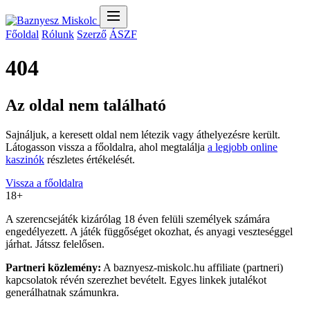
Főoldal
Rólunk
Szerző
ÁSZF
404
Az oldal nem található
Sajnáljuk, a keresett oldal nem létezik vagy áthelyezésre került.
Látogasson vissza a főoldalra, ahol megtalálja
a legjobb online
kaszinók
részletes értékelését.
Vissza a főoldalra
18+
A szerencsejáték kizárólag 18 éven felüli személyek számára
engedélyezett. A játék függőséget okozhat, és anyagi veszteséggel
járhat. Játssz felelősen.
Partneri közlemény:
A baznyesz-miskolc.hu affiliate (partneri)
kapcsolatok révén szerezhet bevételt. Egyes linkek jutalékot
generálhatnak számunkra.