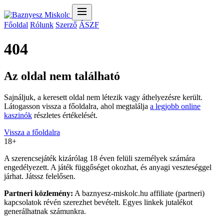
Főoldal
Rólunk
Szerző
ÁSZF
404
Az oldal nem található
Sajnáljuk, a keresett oldal nem létezik vagy áthelyezésre került.
Látogasson vissza a főoldalra, ahol megtalálja
a legjobb online
kaszinók
részletes értékelését.
Vissza a főoldalra
18+
A szerencsejáték kizárólag 18 éven felüli személyek számára
engedélyezett. A játék függőséget okozhat, és anyagi veszteséggel
járhat. Játssz felelősen.
Partneri közlemény:
A baznyesz-miskolc.hu affiliate (partneri)
kapcsolatok révén szerezhet bevételt. Egyes linkek jutalékot
generálhatnak számunkra.