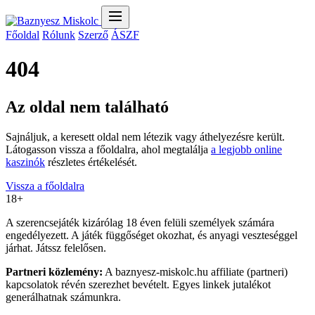
Főoldal
Rólunk
Szerző
ÁSZF
404
Az oldal nem található
Sajnáljuk, a keresett oldal nem létezik vagy áthelyezésre került.
Látogasson vissza a főoldalra, ahol megtalálja
a legjobb online
kaszinók
részletes értékelését.
Vissza a főoldalra
18+
A szerencsejáték kizárólag 18 éven felüli személyek számára
engedélyezett. A játék függőséget okozhat, és anyagi veszteséggel
járhat. Játssz felelősen.
Partneri közlemény:
A baznyesz-miskolc.hu affiliate (partneri)
kapcsolatok révén szerezhet bevételt. Egyes linkek jutalékot
generálhatnak számunkra.