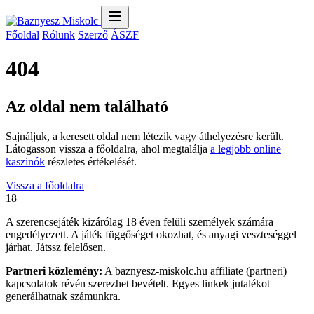
Főoldal
Rólunk
Szerző
ÁSZF
404
Az oldal nem található
Sajnáljuk, a keresett oldal nem létezik vagy áthelyezésre került.
Látogasson vissza a főoldalra, ahol megtalálja
a legjobb online
kaszinók
részletes értékelését.
Vissza a főoldalra
18+
A szerencsejáték kizárólag 18 éven felüli személyek számára
engedélyezett. A játék függőséget okozhat, és anyagi veszteséggel
járhat. Játssz felelősen.
Partneri közlemény:
A baznyesz-miskolc.hu affiliate (partneri)
kapcsolatok révén szerezhet bevételt. Egyes linkek jutalékot
generálhatnak számunkra.