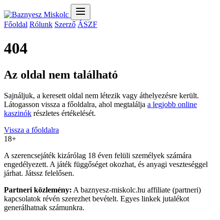
Főoldal
Rólunk
Szerző
ÁSZF
404
Az oldal nem található
Sajnáljuk, a keresett oldal nem létezik vagy áthelyezésre került.
Látogasson vissza a főoldalra, ahol megtalálja
a legjobb online
kaszinók
részletes értékelését.
Vissza a főoldalra
18+
A szerencsejáték kizárólag 18 éven felüli személyek számára
engedélyezett. A játék függőséget okozhat, és anyagi veszteséggel
járhat. Játssz felelősen.
Partneri közlemény:
A baznyesz-miskolc.hu affiliate (partneri)
kapcsolatok révén szerezhet bevételt. Egyes linkek jutalékot
generálhatnak számunkra.