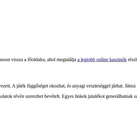
asson vissza a főoldalra, ahol megtalálja
a legjobb online kaszinók
részl
ett. A játék függőséget okozhat, és anyagi veszteséggel járhat. Játssz 
solatok révén szerezhet bevételt. Egyes linkek jutalékot generálhatnak 