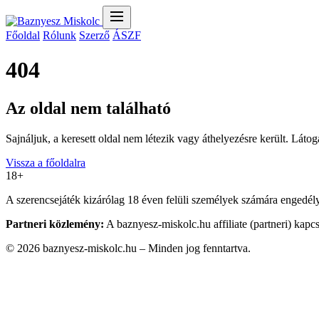
Főoldal
Rólunk
Szerző
ÁSZF
404
Az oldal nem található
Sajnáljuk, a keresett oldal nem létezik vagy áthelyezésre került. Látog
Vissza a főoldalra
18+
A szerencsejáték kizárólag 18 éven felüli személyek számára engedélyez
Partneri közlemény:
A baznyesz-miskolc.hu affiliate (partneri) kapc
© 2026 baznyesz-miskolc.hu – Minden jog fenntartva.