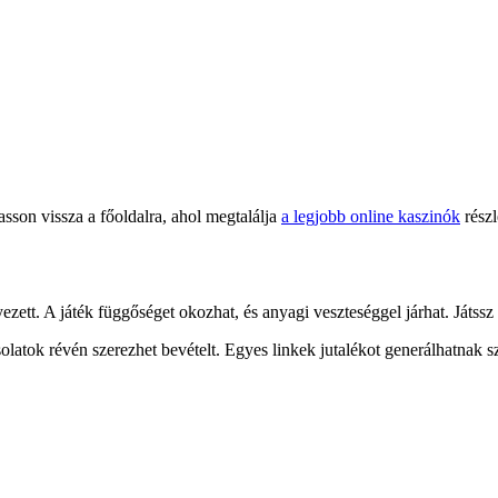
asson vissza a főoldalra, ahol megtalálja
a legjobb online kaszinók
részl
ett. A játék függőséget okozhat, és anyagi veszteséggel járhat. Játssz 
solatok révén szerezhet bevételt. Egyes linkek jutalékot generálhatnak 