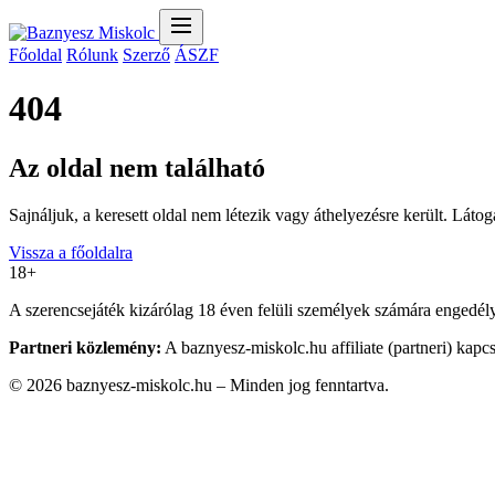
Főoldal
Rólunk
Szerző
ÁSZF
404
Az oldal nem található
Sajnáljuk, a keresett oldal nem létezik vagy áthelyezésre került. Látog
Vissza a főoldalra
18+
A szerencsejáték kizárólag 18 éven felüli személyek számára engedélyez
Partneri közlemény:
A baznyesz-miskolc.hu affiliate (partneri) kapc
© 2026 baznyesz-miskolc.hu – Minden jog fenntartva.