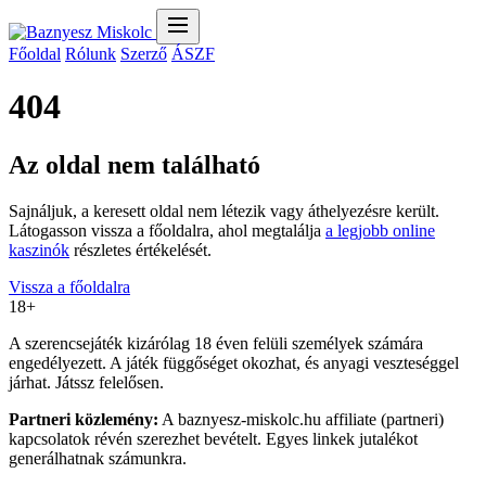
Főoldal
Rólunk
Szerző
ÁSZF
404
Az oldal nem található
Sajnáljuk, a keresett oldal nem létezik vagy áthelyezésre került.
Látogasson vissza a főoldalra, ahol megtalálja
a legjobb online
kaszinók
részletes értékelését.
Vissza a főoldalra
18+
A szerencsejáték kizárólag 18 éven felüli személyek számára
engedélyezett. A játék függőséget okozhat, és anyagi veszteséggel
járhat. Játssz felelősen.
Partneri közlemény:
A baznyesz-miskolc.hu affiliate (partneri)
kapcsolatok révén szerezhet bevételt. Egyes linkek jutalékot
generálhatnak számunkra.