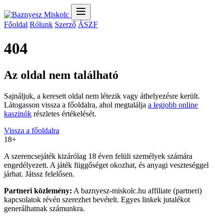
Főoldal
Rólunk
Szerző
ÁSZF
404
Az oldal nem található
Sajnáljuk, a keresett oldal nem létezik vagy áthelyezésre került.
Látogasson vissza a főoldalra, ahol megtalálja
a legjobb online
kaszinók
részletes értékelését.
Vissza a főoldalra
18+
A szerencsejáték kizárólag 18 éven felüli személyek számára
engedélyezett. A játék függőséget okozhat, és anyagi veszteséggel
járhat. Játssz felelősen.
Partneri közlemény:
A baznyesz-miskolc.hu affiliate (partneri)
kapcsolatok révén szerezhet bevételt. Egyes linkek jutalékot
generálhatnak számunkra.