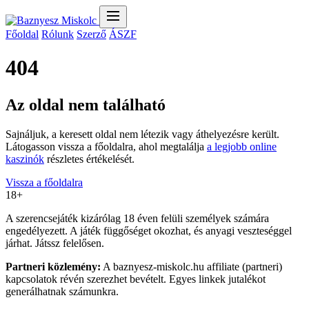
Főoldal
Rólunk
Szerző
ÁSZF
404
Az oldal nem található
Sajnáljuk, a keresett oldal nem létezik vagy áthelyezésre került.
Látogasson vissza a főoldalra, ahol megtalálja
a legjobb online
kaszinók
részletes értékelését.
Vissza a főoldalra
18+
A szerencsejáték kizárólag 18 éven felüli személyek számára
engedélyezett. A játék függőséget okozhat, és anyagi veszteséggel
járhat. Játssz felelősen.
Partneri közlemény:
A baznyesz-miskolc.hu affiliate (partneri)
kapcsolatok révén szerezhet bevételt. Egyes linkek jutalékot
generálhatnak számunkra.