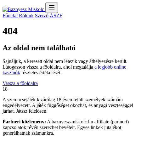
Főoldal
Rólunk
Szerző
ÁSZF
404
Az oldal nem található
Sajnáljuk, a keresett oldal nem létezik vagy áthelyezésre került.
Látogasson vissza a főoldalra, ahol megtalálja
a legjobb online
kaszinók
részletes értékelését.
Vissza a főoldalra
18+
A szerencsejáték kizárólag 18 éven felüli személyek számára
engedélyezett. A játék függőséget okozhat, és anyagi veszteséggel
járhat. Játssz felelősen.
Partneri közlemény:
A baznyesz-miskolc.hu affiliate (partneri)
kapcsolatok révén szerezhet bevételt. Egyes linkek jutalékot
generálhatnak számunkra.