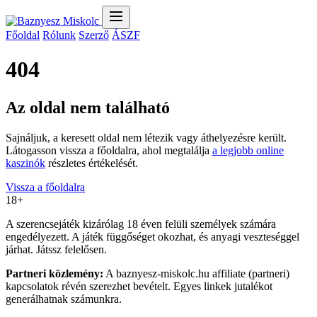
Főoldal
Rólunk
Szerző
ÁSZF
404
Az oldal nem található
Sajnáljuk, a keresett oldal nem létezik vagy áthelyezésre került.
Látogasson vissza a főoldalra, ahol megtalálja
a legjobb online
kaszinók
részletes értékelését.
Vissza a főoldalra
18+
A szerencsejáték kizárólag 18 éven felüli személyek számára
engedélyezett. A játék függőséget okozhat, és anyagi veszteséggel
járhat. Játssz felelősen.
Partneri közlemény:
A baznyesz-miskolc.hu affiliate (partneri)
kapcsolatok révén szerezhet bevételt. Egyes linkek jutalékot
generálhatnak számunkra.