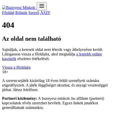
Főoldal
Rólunk
Szerző
ÁSZF
404
Az oldal nem található
Sajnáljuk, a keresett oldal nem létezik vagy áthelyezésre került.
Látogasson vissza a főoldalra, ahol megtalálja
a legjobb online
kaszinók
részletes értékelését.
Vissza a főoldalra
18+
A szerencsejáték kizárólag 18 éven felüli személyek számára
engedélyezett. A játék függőséget okozhat, és anyagi veszteséggel
járhat. Játssz felelősen.
Partneri közlemény:
A baznyesz-miskolc.hu affiliate (partneri)
kapcsolatok révén szerezhet bevételt. Egyes linkek jutalékot
generálhatnak számunkra.