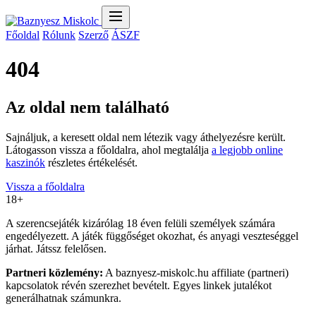
Főoldal
Rólunk
Szerző
ÁSZF
404
Az oldal nem található
Sajnáljuk, a keresett oldal nem létezik vagy áthelyezésre került.
Látogasson vissza a főoldalra, ahol megtalálja
a legjobb online
kaszinók
részletes értékelését.
Vissza a főoldalra
18+
A szerencsejáték kizárólag 18 éven felüli személyek számára
engedélyezett. A játék függőséget okozhat, és anyagi veszteséggel
járhat. Játssz felelősen.
Partneri közlemény:
A baznyesz-miskolc.hu affiliate (partneri)
kapcsolatok révén szerezhet bevételt. Egyes linkek jutalékot
generálhatnak számunkra.