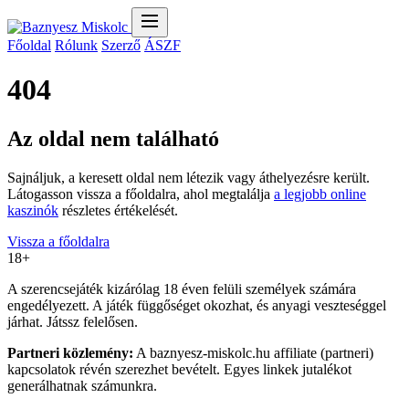
Főoldal
Rólunk
Szerző
ÁSZF
404
Az oldal nem található
Sajnáljuk, a keresett oldal nem létezik vagy áthelyezésre került.
Látogasson vissza a főoldalra, ahol megtalálja
a legjobb online
kaszinók
részletes értékelését.
Vissza a főoldalra
18+
A szerencsejáték kizárólag 18 éven felüli személyek számára
engedélyezett. A játék függőséget okozhat, és anyagi veszteséggel
járhat. Játssz felelősen.
Partneri közlemény:
A baznyesz-miskolc.hu affiliate (partneri)
kapcsolatok révén szerezhet bevételt. Egyes linkek jutalékot
generálhatnak számunkra.