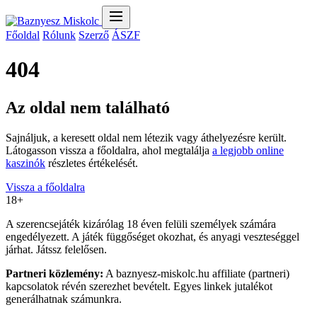
Főoldal
Rólunk
Szerző
ÁSZF
404
Az oldal nem található
Sajnáljuk, a keresett oldal nem létezik vagy áthelyezésre került.
Látogasson vissza a főoldalra, ahol megtalálja
a legjobb online
kaszinók
részletes értékelését.
Vissza a főoldalra
18+
A szerencsejáték kizárólag 18 éven felüli személyek számára
engedélyezett. A játék függőséget okozhat, és anyagi veszteséggel
járhat. Játssz felelősen.
Partneri közlemény:
A baznyesz-miskolc.hu affiliate (partneri)
kapcsolatok révén szerezhet bevételt. Egyes linkek jutalékot
generálhatnak számunkra.