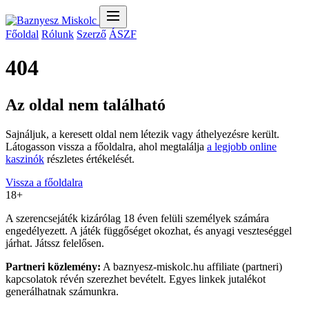
Főoldal
Rólunk
Szerző
ÁSZF
404
Az oldal nem található
Sajnáljuk, a keresett oldal nem létezik vagy áthelyezésre került.
Látogasson vissza a főoldalra, ahol megtalálja
a legjobb online
kaszinók
részletes értékelését.
Vissza a főoldalra
18+
A szerencsejáték kizárólag 18 éven felüli személyek számára
engedélyezett. A játék függőséget okozhat, és anyagi veszteséggel
járhat. Játssz felelősen.
Partneri közlemény:
A baznyesz-miskolc.hu affiliate (partneri)
kapcsolatok révén szerezhet bevételt. Egyes linkek jutalékot
generálhatnak számunkra.