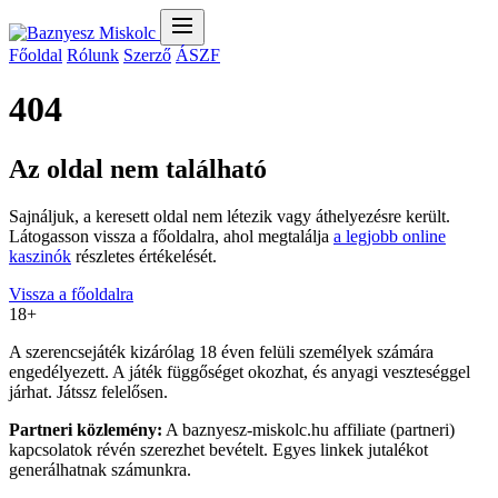
Főoldal
Rólunk
Szerző
ÁSZF
404
Az oldal nem található
Sajnáljuk, a keresett oldal nem létezik vagy áthelyezésre került.
Látogasson vissza a főoldalra, ahol megtalálja
a legjobb online
kaszinók
részletes értékelését.
Vissza a főoldalra
18+
A szerencsejáték kizárólag 18 éven felüli személyek számára
engedélyezett. A játék függőséget okozhat, és anyagi veszteséggel
járhat. Játssz felelősen.
Partneri közlemény:
A baznyesz-miskolc.hu affiliate (partneri)
kapcsolatok révén szerezhet bevételt. Egyes linkek jutalékot
generálhatnak számunkra.