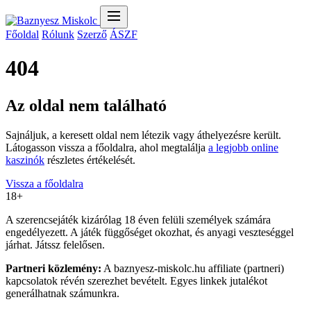
Főoldal
Rólunk
Szerző
ÁSZF
404
Az oldal nem található
Sajnáljuk, a keresett oldal nem létezik vagy áthelyezésre került.
Látogasson vissza a főoldalra, ahol megtalálja
a legjobb online
kaszinók
részletes értékelését.
Vissza a főoldalra
18+
A szerencsejáték kizárólag 18 éven felüli személyek számára
engedélyezett. A játék függőséget okozhat, és anyagi veszteséggel
járhat. Játssz felelősen.
Partneri közlemény:
A baznyesz-miskolc.hu affiliate (partneri)
kapcsolatok révén szerezhet bevételt. Egyes linkek jutalékot
generálhatnak számunkra.