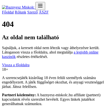
Főoldal
Rólunk
Szerző
ÁSZF
404
Az oldal nem található
Sajnáljuk, a keresett oldal nem létezik vagy áthelyezésre került.
Látogasson vissza a főoldalra, ahol megtalálja
a legjobb online
kaszinók
részletes értékelését.
Vissza a főoldalra
18+
A szerencsejáték kizárólag 18 éven felüli személyek számára
engedélyezett. A játék függőséget okozhat, és anyagi veszteséggel
járhat. Játssz felelősen.
Partneri közlemény:
A baznyesz-miskolc.hu affiliate (partneri)
kapcsolatok révén szerezhet bevételt. Egyes linkek jutalékot
generálhatnak számunkra.